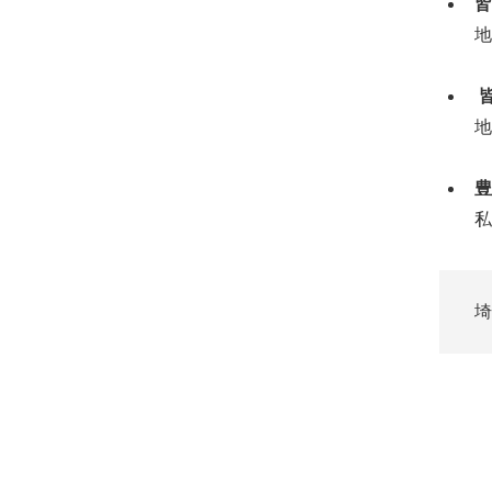
皆
地
地
豊
私
埼