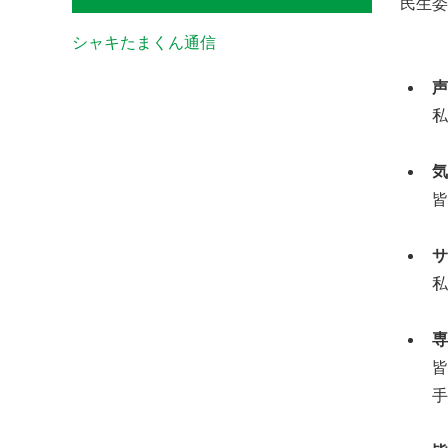
民生委
シャキたまくん通信
声
私
気
皆
私
専
皆
手